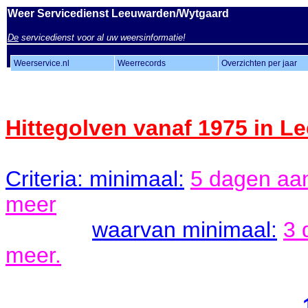
Weer Servicedienst Leeuwarden/Wytgaard
De
servicedienst voor al uw weersinformatie!
Weerservice.nl
Weerrecords
Overzichten per jaar
Hittegolven vanaf 197
5 in L
Criteria: minimaal:
5 dagen aa
meer
waarvan minimaal:
3 
meer.